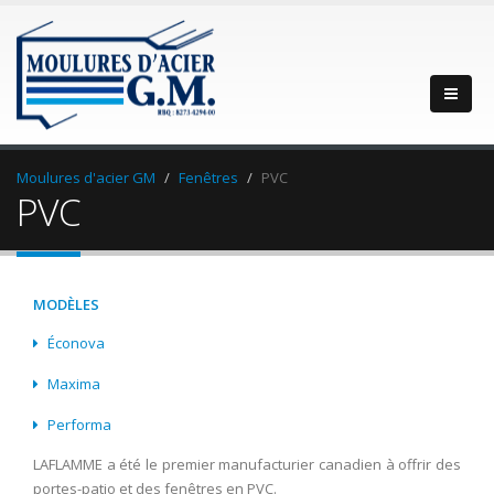
Moulures d'acier GM
Fenêtres
PVC
PVC
MODÈLES
Éconova
Maxima
Performa
LAFLAMME a été le premier manufacturier canadien à offrir des
portes-patio et des fenêtres en PVC.